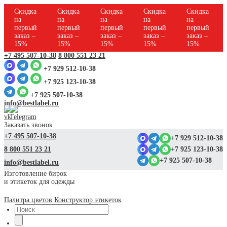
Скидка
Скидка
Скидка
Скидка
Скидка
на
на
на
на
на
первый
первый
первый
первый
первый
заказ –
заказ –
заказ –
заказ –
заказ –
15%
15%
15%
15%
15%
+7 495 507-10-38
8 800 551 23 21
+7 929 512-10-38
+7 925 123-10-38
+7 925 507-10-38
info@bestlabel.ru
Заказать звонок
+7 495 507-10-38
+7 929 512-10-38
8 800 551 23 21
+7 925 123-10-38
+7 925 507-10-38
info@bestlabel.ru
Изготовление бирок
и этикеток для одежды
Палитра цветов
Конструктор этикеток