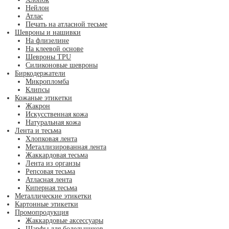
Нейлон
Атлас
Печать на атласной тесьме
Шевроны и нашивки
На флизелине
На клеевой основе
Шевроны TPU
Силиконовые шевроны
Биркодержатели
Микропломба
Клипсы
Кожаные этикетки
Жакрон
Искусственная кожа
Натуральная кожа
Лента и тесьма
Хлопковая лента
Металлизированная лента
Жаккардовая тесьма
Лента из органзы
Репсовая тесьма
Атласная лента
Киперная тесьма
Металлические этикетки
Картонные этикетки
Промопродукция
Жаккардовые аксессуары
Шарфы для болельщиков