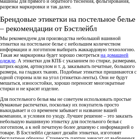
машины для прямого и обратного тиснения, фольгирования,
разрезки маркировки и так далее.
Брендовые этикетки на постельное белье
– рекомендации от Бэстлейбл
Мы рекомендуем для производства небольшой вшивной
этикетки на постельное белье с небольшим количеством
информации и логотипом выбирать жаккардовую технологию.
Такая же маркировка будет хорошо смотреться
на домашней
одежде
. А этикетки для КПБ с указанием по стирке, размерами,
штрих-кодом, артикулом и т. д. заказывать печатные, большого
размера, на гладких тканях. Подобные этикетки пришиваются с
одной стороны или на угол (этикетки-ленты). Они не будут
мешаться, износостойки, хорошо переносят многократные
стирки и не красят изделие.
Для постельного белья мы не советуем использовать простые
бумажные распечатки, поскольку их покупатель просто
выкидывает и со временем забывает и название вашей
компании, и условия по уходу. Лучшее решение – это заказать
небольшую вышивную этикетку для постельного белья с
логотипом, а к ней печатную более дешевую с информацией о
товаре. В Бэстлейбл сделают дизайн этикетки, изготовят
бесплатные образцы. Стоимость партии зависит от выбранных