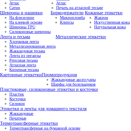
Атлас
Атлас
Сатин
Печать на атласной тесьме
Шевроны и нашивки
Биркодержатели
Кожаные этикетки
На флизелине
Микропломба
Жакрон
На клеевой основе
Клипсы
Искусственная кожа
Шевроны TPU
Натуральная кожа
Силиконовые шевроны
Лента и тесьма
Металлические этикетки
Хлопковая лента
Металлизированная лента
Жаккардовая тесьма
Лента из органзы
Репсовая тесьма
Атласная лента
Киперная тесьма
Картонные этикетки
Промопродукция
Жаккардовые аксессуары
Шарфы для болельщиков
Пластиковые, силиконовые этикетки и косточки
Пластик
Косточки
Силикон
Этикетки и ленты для домашнего текстиля
Жаккардовые
Печатные
Термотрансферные этикетки
Термотрансферные на бумажной основе