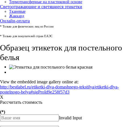
Термотрансферные на пластиковой основе
Светоотражающие и светящиеся этикетки
Тканевые
Жаккард
Онлайн-оплата
* Только для физических лиц из России
* Только для покупателей стран ЕАЭС
Образец этикеток для постельного
белья
View the embedded image gallery online at:
http://bestlabel.ru/etiketki-dlya-domashnego-tekstilya/etiketki-dlya-
postelnogo-belya#sigProId9e258f57d3
X
Рассчитать стоимость
(*)
Invalid Input