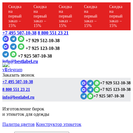
Скидка
Скидка
Скидка
Скидка
Скидка
на
на
на
на
на
первый
первый
первый
первый
первый
заказ –
заказ –
заказ –
заказ –
заказ –
15%
15%
15%
15%
15%
+7 495 507-10-38
8 800 551 23 21
+7 929 512-10-38
+7 925 123-10-38
+7 925 507-10-38
info@bestlabel.ru
Заказать звонок
+7 495 507-10-38
+7 929 512-10-38
8 800 551 23 21
+7 925 123-10-38
+7 925 507-10-38
info@bestlabel.ru
Изготовление бирок
и этикеток для одежды
Палитра цветов
Конструктор этикеток