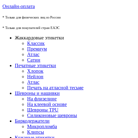
Онлайн-оплата
* Только для физических лиц из России
* Только для покупателей стран ЕАЭС
Жаккардовые этикетки
Классик
Премиум
Атлас
Сатин
Печатные этикетки
Хлопок
Нейлон
Атлас
Печать на атласной тесьме
Шевроны и нашивки
На флизелине
На клеевой основе
Шевроны TPU
Силиконовые шевроны
Биркодержатели
Микропломба
Клипсы
Кожаные этикетки