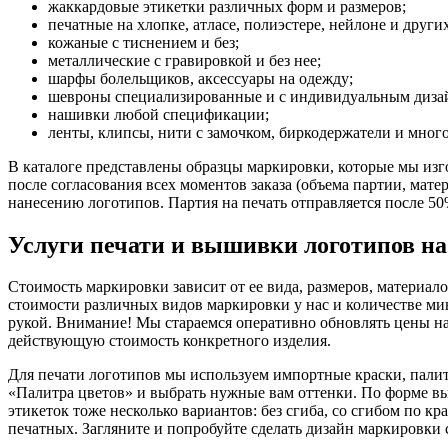
жаккардовые этикетки различных форм и размеров;
печатные на хлопке, атласе, полиэстере, нейлоне и других
кожаные с тиснением и без;
металлические с гравировкой и без нее;
шарфы болельщиков, аксессуары на одежду;
шевроны специализированные и с индивидуальным диза
нашивки любой спецификации;
ленты, клипсы, нити с замочком, биркодержатели и много
В каталоге представлены образцы маркировки, которые мы изг
после согласования всех моментов заказа (объема партии, матер
нанесению логотипов. Партия на печать отправляется после 5
Услуги печати и вышивки логотипов на
Стоимость маркировки зависит от ее вида, размеров, материал
стоимости различных видов маркировки у нас и количестве мин
рукой. Внимание! Мы стараемся оперативно обновлять цены на
действующую стоимость конкретного изделия.
Для печати логотипов мы используем импортные краски, палитр
«Палитра цветов» и выбрать нужные вам оттенки. По форме вы
этикеток тоже несколько вариантов: без сгиба, со сгибом по кр
печатных. Загляните и попробуйте сделать дизайн маркировки