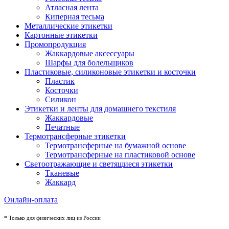
Атласная лента
Киперная тесьма
Металлические этикетки
Картонные этикетки
Промопродукция
Жаккардовые аксессуары
Шарфы для болельщиков
Пластиковые, силиконовые этикетки и косточки
Пластик
Косточки
Силикон
Этикетки и ленты для домашнего текстиля
Жаккардовые
Печатные
Термотрансферные этикетки
Термотрансферные на бумажной основе
Термотрансферные на пластиковой основе
Светоотражающие и светящиеся этикетки
Тканевые
Жаккард
Онлайн-оплата
* Только для физических лиц из России