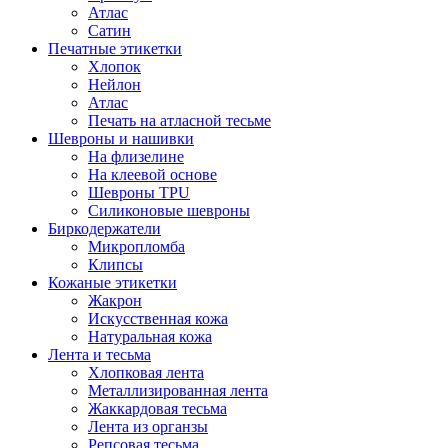
Атлас
Сатин
Печатные этикетки
Хлопок
Нейлон
Атлас
Печать на атласной тесьме
Шевроны и нашивки
На флизелине
На клеевой основе
Шевроны TPU
Силиконовые шевроны
Биркодержатели
Микропломба
Клипсы
Кожаные этикетки
Жакрон
Искусственная кожа
Натуральная кожа
Лента и тесьма
Хлопковая лента
Металлизированная лента
Жаккардовая тесьма
Лента из органзы
Репсовая тесьма