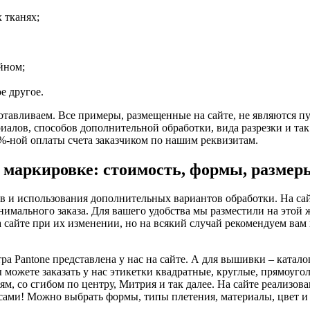
 тканях;
йном;
е другое.
отавливаем. Все примеры, размещенные на сайте, не являются п
иалов, способов дополнительной обработки, вида разрезки и так 
0%-ной оплаты счета заказчиком по нашим реквизитам.
 маркировке: стоимость, формы, размеры
ов и использования дополнительных вариантов обработки. На са
имального заказа. Для вашего удобства мы разместили на этой ж
 сайте при их изменении, но на всякий случай рекомендуем вам
а Pantone представлена у нас на сайте. А для вышивки – катало
 можете заказать у нас этикетки квадратные, круглые, прямоуг
аям, со сгибом по центру, Митрия и так далее. На сайте реализо
 сами! Можно выбрать формы, типы плетения, материалы, цвет и