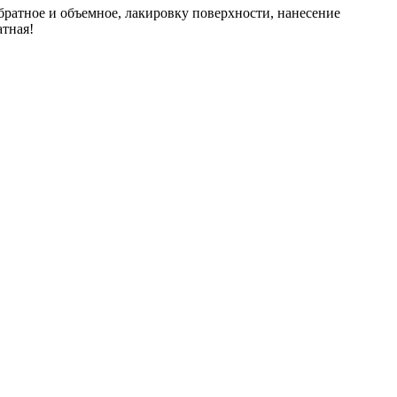
братное и объемное, лакировку поверхности, нанесение
атная!