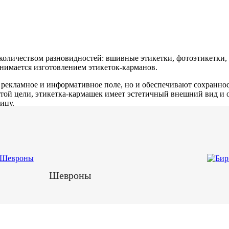
оличеством разновидностей: вшивные этикетки, фотоэтикетки, э
занимается изготовлением этикеток-карманов.
 рекламное и информативное поле, но и обеспечивают сохраннос
этой цели, этикетка-кармашек имеет эстетичный внешний вид и
ицу.
Шевроны