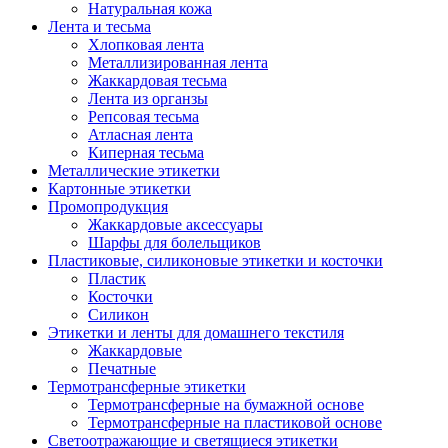
Натуральная кожа
Лента и тесьма
Хлопковая лента
Металлизированная лента
Жаккардовая тесьма
Лента из органзы
Репсовая тесьма
Атласная лента
Киперная тесьма
Металлические этикетки
Картонные этикетки
Промопродукция
Жаккардовые аксессуары
Шарфы для болельщиков
Пластиковые, силиконовые этикетки и косточки
Пластик
Косточки
Силикон
Этикетки и ленты для домашнего текстиля
Жаккардовые
Печатные
Термотрансферные этикетки
Термотрансферные на бумажной основе
Термотрансферные на пластиковой основе
Светоотражающие и светящиеся этикетки