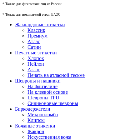
* Только для физических лиц из России
* Только для покупателей стран ЕАЭС
Жаккардовые этикетки
Классик
Премиум
Атлас
Сатин
Печатные этикетки
Хлопок
Нейлон
Атлас
Печать на атласной тесьме
Шевроны и нашивки
На флизелине
На клеевой основе
Шевроны TPU
Силиконовые шевроны
Биркодержатели
Микропломба
Клипсы
Кожаные этикетки
Жакрон
Искусственная кожа