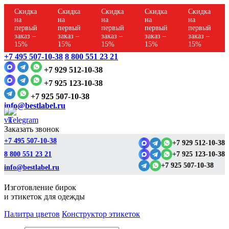
Скидка
Скидка
Скидка
Скидка
Скидка
на
на
на
на
на
первый
первый
первый
первый
первый
заказ –
заказ –
заказ –
заказ –
заказ –
15%
15%
15%
15%
15%
+7 495 507-10-38
8 800 551 23 21
+7 929 512-10-38
+7 925 123-10-38
+7 925 507-10-38
info@bestlabel.ru
Заказать звонок
+7 495 507-10-38
+7 929 512-10-38
8 800 551 23 21
+7 925 123-10-38
+7 925 507-10-38
info@bestlabel.ru
Изготовление бирок
и этикеток для одежды
Палитра цветов
Конструктор этикеток