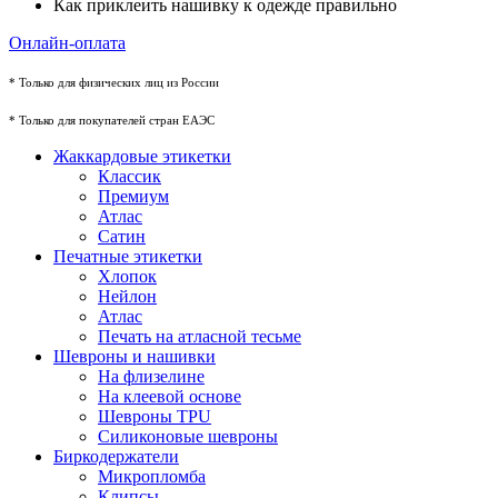
Как приклеить нашивку к одежде правильно
Онлайн-оплата
* Только для физических лиц из России
* Только для покупателей стран ЕАЭС
Жаккардовые этикетки
Классик
Премиум
Атлас
Сатин
Печатные этикетки
Хлопок
Нейлон
Атлас
Печать на атласной тесьме
Шевроны и нашивки
На флизелине
На клеевой основе
Шевроны TPU
Силиконовые шевроны
Биркодержатели
Микропломба
Клипсы