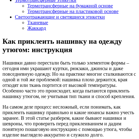
Термотрансферные этикетки
Термотрансферные на бумажной основе
Термотрансферные на пластиковой основе
Светоотражающие и светящиеся этикетки
Тканевые
Жаккард
Как приклеить нашивку на одежду
утюгом: инструкция
Нашивки давно перестали быть только элементом формы –
сегодня ими украшают куртки, рюкзаки, джинсы и даже
повседневную одежду. Но на практике многие сталкиваются с
одной и той же проблемой: нашивка плохо держится, края
отходят или ткань портится от высокой температуры.
Особенно часто это происходит, когда пытаются приклеить
нашивку утюгом, не учитывая тип ткани и способ крепления.
На самом деле процесс несложный, если понимать, как
приклеить нашивку правильно и какие нюансы важно учесть
заранее. В этой статье разберем, какие бывают нашивки и
шевроны, что проверить перед приклеиванием и дадим
понятную пошаговую инструкцию с помощью утюга, чтобы
изделие выглядело аккуратно и служило долго.